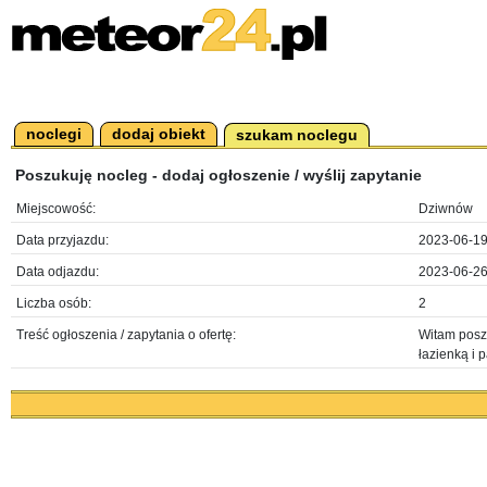
noclegi
dodaj obiekt
szukam noclegu
Poszukuję nocleg - dodaj ogłoszenie / wyślij zapytanie
Miejscowość:
Dziwnów
Data przyjazdu:
2023-06-1
Data odjazdu:
2023-06-2
Liczba osób:
2
Treść ogłoszenia / zapytania o ofertę:
Witam pos
łazienką i 