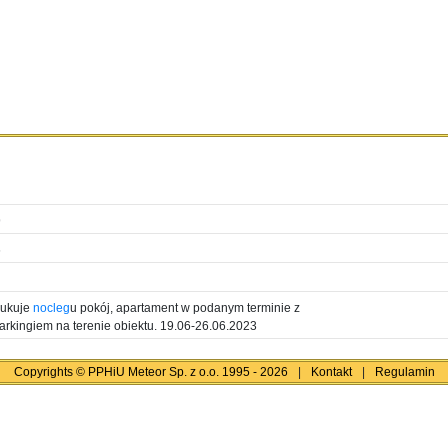
9
6
zukuje
nocleg
u pokój, apartament w podanym terminie z
parkingiem na terenie obiektu. 19.06-26.06.2023
Copyrights © PPHiU Meteor Sp. z o.o. 1995 - 2026
|
Kontakt
|
Regulamin