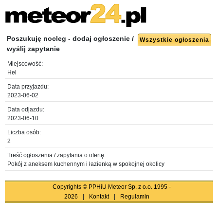
Poszukuję nocleg - dodaj ogłoszenie /
Wszystkie ogłoszenia
wyślij zapytanie
Miejscowość:
Hel
Data przyjazdu:
2023-06-02
Data odjazdu:
2023-06-10
Liczba osób:
2
Treść ogłoszenia / zapytania o ofertę:
Pokój z aneksem kuchennym i łazienką w spokojnej okolicy
Copyrights © PPHiU Meteor Sp. z o.o. 1995 -
2026
|
Kontakt
|
Regulamin