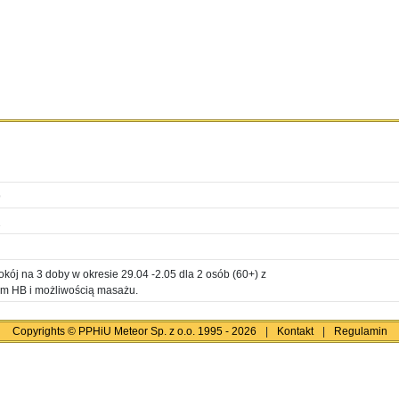
9
2
ój na 3 doby w okresie 29.04 -2.05 dla 2 osób (60+) z
m HB i możliwością masażu.
Copyrights © PPHiU Meteor Sp. z o.o. 1995 - 2026
|
Kontakt
|
Regulamin