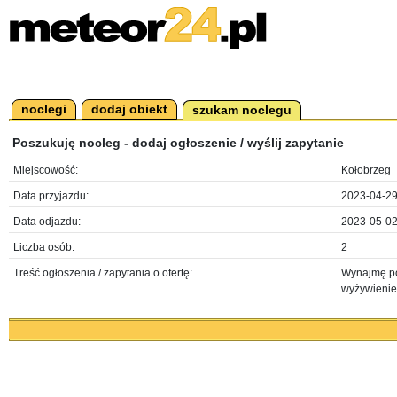
noclegi
dodaj obiekt
szukam noclegu
Poszukuję nocleg - dodaj ogłoszenie / wyślij zapytanie
Miejscowość:
Kołobrzeg
Data przyjazdu:
2023-04-2
Data odjazdu:
2023-05-0
Liczba osób:
2
Treść ogłoszenia / zapytania o ofertę:
Wynajmę pok
wyżywienie