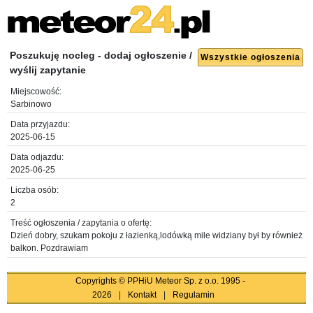
Poszukuję nocleg - dodaj ogłoszenie /
Wszystkie ogłoszenia
wyślij zapytanie
Miejscowość:
Sarbinowo
Data przyjazdu:
2025-06-15
Data odjazdu:
2025-06-25
Liczba osób:
2
Treść ogłoszenia / zapytania o ofertę:
Dzień dobry, szukam pokoju z łazienką,lodówką mile widziany był by również
balkon. Pozdrawiam
Copyrights © PPHiU Meteor Sp. z o.o. 1995 -
2026
|
Kontakt
|
Regulamin