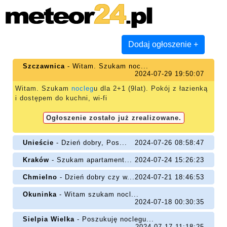
Dodaj ogłoszenie
+
Szczawnica
- Witam. Szukam noc...
2024-07-29 19:50:07
Witam. Szukam
nocleg
u dla 2+1 (9lat). Pokój z łazienką
i dostępem do kuchni, wi-fi
Ogłoszenie zostało już zrealizowane.
Unieście
- Dzień dobry, Pos...
2024-07-26 08:58:47
Kraków
- Szukam apartament...
2024-07-24 15:26:23
Chmielno
- Dzień dobry czy w...
2024-07-21 18:46:53
Okuninka
- Witam szukam nocl...
2024-07-18 00:30:35
Sielpia Wielka
- Poszukuję noclegu...
2024-07-17 11:18:25