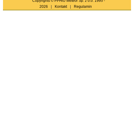
Copyrights © PPHiU Meteor Sp. z o.o. 1995 -
2026
|
Kontakt
|
Regulamin